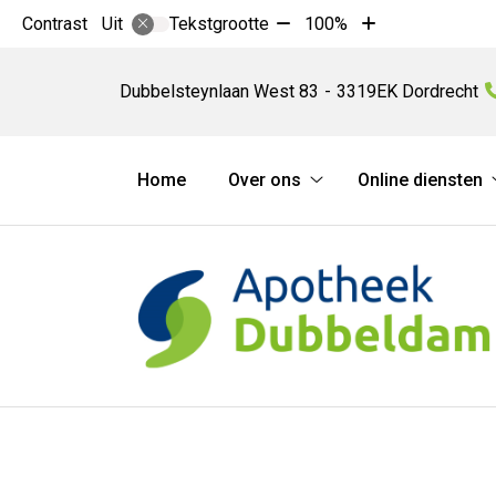
Tekst
Tekst
Contrast
Tekstgrootte
100%
Uit
verkleinen
vergroten
Apotheek
met
met
Dubbeldam
Dubbelsteynlaan West
83
3319EK
Dordrecht
10%
10%
Hoofdmenu
Home
Over ons
Online diensten
Over
ons
submenu