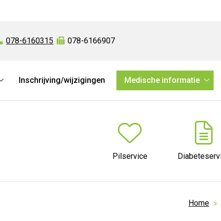
Tel:
078-6160315
Fax:
078-6166907
Inschrijving/wijzigingen
Medische informatie
Online
Med
diensten
info
submenu
sub
Pilservice
Diabeteserv
Home