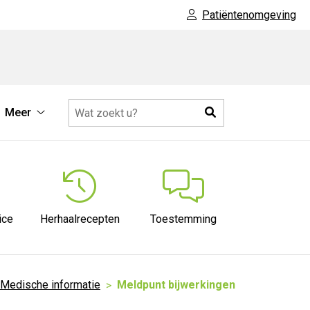
Patiëntenomgeving
Zoeken
Meer
ische
Meer
rmatie
submenu
menu
ice
Herhaalrecepten
Toestemming
Medische informatie
Meldpunt bijwerkingen