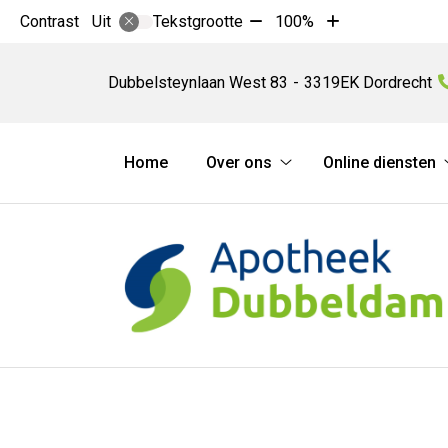
Tekst
Tekst
Contrast
Tekstgrootte
100%
Uit
verkleinen
vergroten
Apotheek
met
met
Dubbeldam
Dubbelsteynlaan West
83
3319EK
Dordrecht
10%
10%
Hoofdmenu
Home
Over ons
Online diensten
Over
ons
submenu