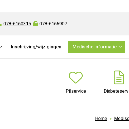
Tel:
078-6160315
Fax:
078-6166907
Inschrijving/wijzigingen
Medische informatie
Online
Med
diensten
info
submenu
sub
Pilservice
Diabeteserv
Home
Medisc