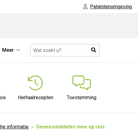
Patiëntenomgeving
Zoeken
Meer
ische
Meer
rmatie
submenu
menu
ice
Herhaalrecepten
Toestemming
he informatie
Geneesmiddelen mee op reis