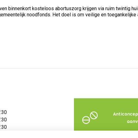
innenkort kosteloos abortuszorg krijgen via ruim twintig huisar
gemeentelijk noodfonds. Het doel is om veilige en toegankelijke
7:30
Anticoncep
7:30
aanv
7:30
7:30