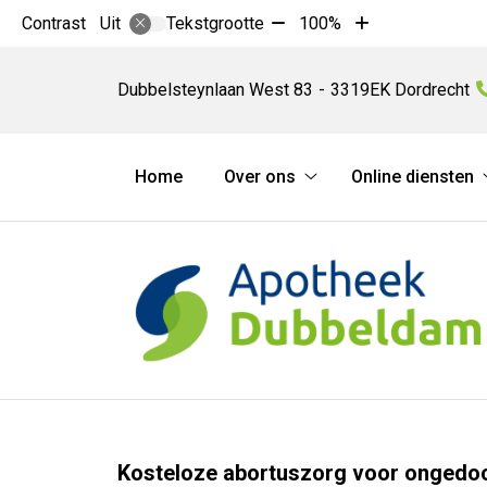
Tekst
Tekst
Contrast
Tekstgrootte
100%
Uit
verkleinen
vergroten
Apotheek
met
met
Dubbeldam
Dubbelsteynlaan West
83
3319EK
Dordrecht
10%
10%
Hoofdmenu
Home
Over ons
Online diensten
Over
ons
submenu
Kosteloze abortuszorg voor onged