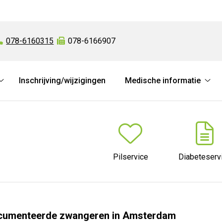
Tel:
078-6160315
Fax:
078-6166907
Inschrijving/wijzigingen
Medische informatie
Online
Med
diensten
info
submenu
sub
Pilservice
Diabeteserv
ocumenteerde zwangeren in Amsterdam