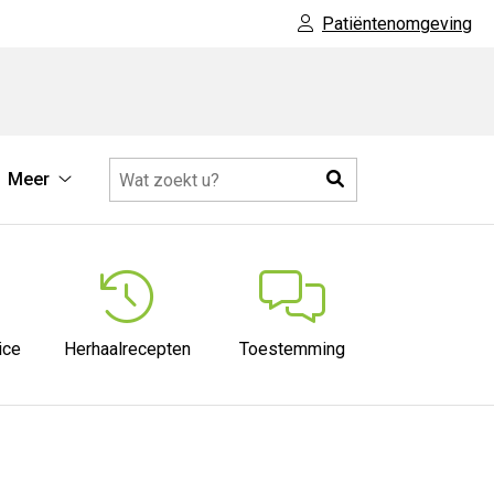
Patiëntenomgeving
Zoeken
Meer
ische
Meer
rmatie
submenu
menu
ice
Herhaalrecepten
Toestemming